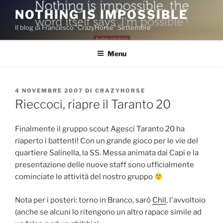
Salta
NOTHING IS IMPOSSIBLE
al
Il blog di Francesco "CrazyHorse" Settembre
contenuto
Menu
PUBBLICATO
4 NOVEMBRE 2007
DI
CRAZYHORSE
IL
Rieccoci, riapre il Taranto 20
Finalmente il gruppo scout Agesci Taranto 20 ha
riaperto i battenti! Con un grande gioco per le vie del
quartiere Salinella, la SS. Messa animata dai Capi e la
presentazione delle nuove staff sono ufficialmente
cominciate le attività del nostro gruppo
Nota per i posteri: torno in Branco, sarò
Chil
, l'avvoltoio
(anche se alcuni lo ritengono un altro rapace simile ad