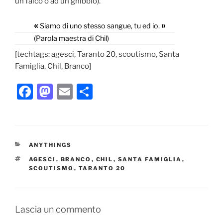
un falco o ad un ghibbio).
«
»
Siamo di uno stesso sangue, tu ed io.
(Parola maestra di Chil)
[techtags: agesci, Taranto 20, scoutismo, Santa
Famiglia, Chil, Branco]
F
M
E
C
a
a
m
o
c
st
ai
n
e
o
l
di
CATEGORIE
ANYTHINGS
b
d
vi
TAG
AGESCI
,
BRANCO
,
CHIL
,
SANTA FAMIGLIA
,
o
o
di
SCOUTISMO
,
TARANTO 20
o
n
k
Lascia un commento