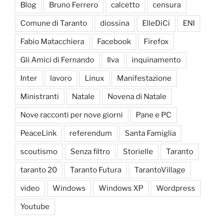
Blog
Bruno Ferrero
calcetto
censura
Comune di Taranto
diossina
ElleDiCi
ENI
Fabio Matacchiera
Facebook
Firefox
Gli Amici di Fernando
Ilva
inquinamento
Inter
lavoro
Linux
Manifestazione
Ministranti
Natale
Novena di Natale
Nove racconti per nove giorni
Pane e PC
PeaceLink
referendum
Santa Famiglia
scoutismo
Senza filtro
Storielle
Taranto
taranto 20
Taranto Futura
TarantoVillage
video
Windows
Windows XP
Wordpress
Youtube