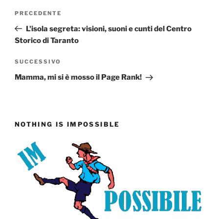
Navigazione
Articolo
PRECEDENTE
articoli
precedente:
L'isola segreta: visioni, suoni e cunti del Centro
Storico di Taranto
Articolo
SUCCESSIVO
successivo
Mamma, mi si è mosso il Page Rank!
NOTHING IS IMPOSSIBLE