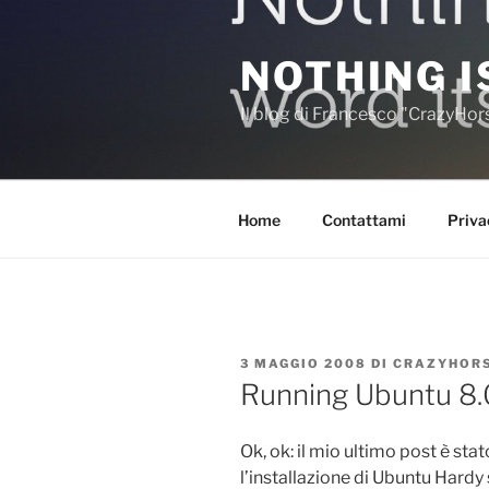
Salta
al
NOTHING I
contenuto
Il blog di Francesco "CrazyHo
Home
Contattami
Priva
PUBBLICATO
3 MAGGIO 2008
DI
CRAZYHOR
IL
Running Ubuntu 8
Ok, ok: il mio ultimo post è stat
l’installazione di Ubuntu Hardy 