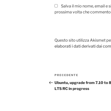
Salva il mio nome, email e 
prossima volta che commento
Questo sito utilizza Akismet pe
elaborati i dati derivati dai c
Navigazione
Articolo
PRECEDENTE
articoli
precedente:
Ubuntu, upgrade from 7.10 to 
LTS RC in progress