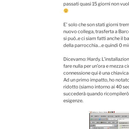
passati quasi 15 giorni non vuol
E’ solo che son stati giorni tre
nuovo collega, trasferta a Barc
si può..e ci siam fatti anche il b
della parrocchia…e quindi 0 min
Dicevamo: Hardy. L’installazion
fare nulla per un’ora e mezza c
connessione qui è una chiavica
Ad un primo impatto, ho notato
ridotto (siamo intorno ai 40 se
succederà quando ricompilerò il
esigenze.