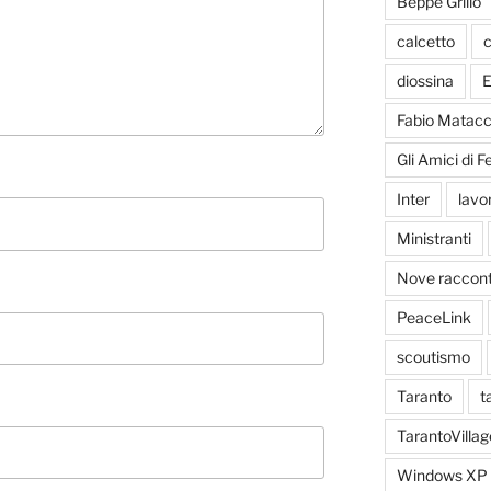
Beppe Grillo
calcetto
c
diossina
E
Fabio Matacc
Gli Amici di 
Inter
lavo
Ministranti
Nove racconti
PeaceLink
scoutismo
Taranto
t
TarantoVillag
Windows XP