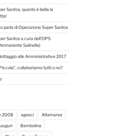
r Santos, quanto è bella la
tta!
o parla di Operazione Super Santos
er Santos a cura dell’OPS
Permanente Salinella)
llottaggio alle Amministrative 2017
Piccola”, collaboriamo tutti o no?
e
e 2008
agesci
Altamarea
auguri
Bambolina