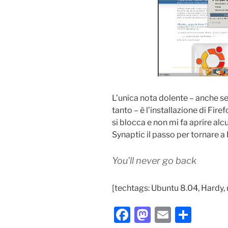
L’unica nota dolente – anche se
tanto – è l’installazione di Fir
si blocca e non mi fa aprire alc
Synaptic il passo per tornare a
You’ll never go back
[techtags: Ubuntu 8.04, Hardy, 
F
M
E
C