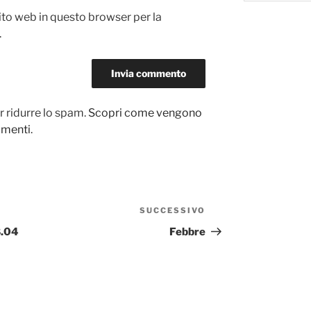
sito web in questo browser per la
.
r ridurre lo spam.
Scopri come vengono
ommenti
.
SUCCESSIVO
Articolo
successivo
8.04
Febbre