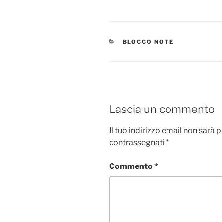
a
a
m
o
c
st
ai
n
e
o
l
di
CATEGORIE
BLOCCO NOTE
b
d
vi
o
o
di
o
n
k
Lascia un commento
Il tuo indirizzo email non sarà 
contrassegnati
*
Commento
*