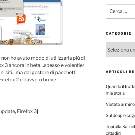
Cerca:
CATEGORIE
Categorie
 non ho avuto modo di utilizzarla più di
efox 3 ancora in beta…spesso e volentieri
ARTICOLI RE
uni siti…ma dal gestore di pacchetti
 Firefox 2 è davvero breve
Quando il truff
mia storia
Vietato ai minor
update, Firefox 3]
Sul doppio cog
Topi alla Saline
cittadini