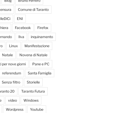
Blog
Bruno Ferrero
ensura
Comune di Taranto
lleDiCi
ENI
hiera
Facebook
Firefox
Fernando
Ilva
inquinamento
ro
Linux
Manifestazione
Natale
Novena di Natale
 per nove giorni
Pane e PC
referendum
Santa Famiglia
Senza filtro
Storielle
aranto 20
Taranto Futura
e
video
Windows
Wordpress
Youtube