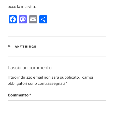
ecco la mia vita..
F
M
E
C
a
a
m
o
c
st
ai
n
e
o
l
di
CATEGORIE
ANYTHINGS
b
d
vi
o
o
di
o
n
Lascia un commento
k
Il tuo indirizzo email non sarà pubblicato.
I campi
obbligatori sono contrassegnati
*
Commento
*