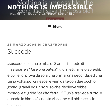
Salta
NOTHING IS IMPOSSIBLE
al
Il blog di Francesco "CrazyHorse" Settembre
contenuto
Menu
PUBBLICATO
23 MARZO 2005
DI
CRAZYHORSE
IL
Succede
..succede che una bimba di 8 anni ti chiede di
insegnarle a “
fare una palma
”, ti ci metti, glielo spieghi,
e poi lei ci prova da sola una prima, una seconda, ed una
terza volta..poi ci riesce, e vien da te con due occhioni
grandi grandi ed un sorriso che risolleverebbe il
mondo, e ti grida “
ce l’ho fatta!!!
” E un’altra vede tutto, e
quando la bimba è andata via viene e ti abbraccia, in
silenzio…