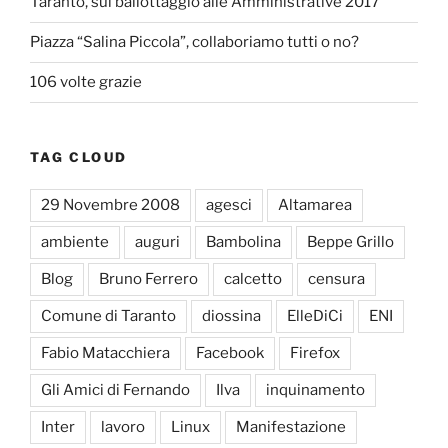
Taranto, sul ballottaggio alle Amministrative 2017
Piazza “Salina Piccola”, collaboriamo tutti o no?
106 volte grazie
TAG CLOUD
29 Novembre 2008
agesci
Altamarea
ambiente
auguri
Bambolina
Beppe Grillo
Blog
Bruno Ferrero
calcetto
censura
Comune di Taranto
diossina
ElleDiCi
ENI
Fabio Matacchiera
Facebook
Firefox
Gli Amici di Fernando
Ilva
inquinamento
Inter
lavoro
Linux
Manifestazione