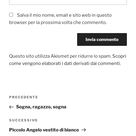
Salva il mio nome, email e sito web in questo
browser per la prossima volta che commento.
Questo sito utilizza Akismet per ridurre lo spam.
Scopri
come vengono elaborati i dati derivati dai commenti
.
Navigazione
Articolo
PRECEDENTE
articoli
precedente:
Sogna, ragazzo, sogna
Articolo
SUCCESSIVO
successivo
Piccolo Angelo vestito di bianco