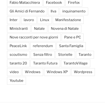
Fabio Matacchiera
Facebook
Firefox
Gli Amici di Fernando
Ilva
inquinamento
Inter
lavoro
Linux
Manifestazione
Ministranti
Natale
Novena di Natale
Nove racconti per nove giorni
Pane e PC
PeaceLink
referendum
Santa Famiglia
scoutismo
Senza filtro
Storielle
Taranto
taranto 20
Taranto Futura
TarantoVillage
video
Windows
Windows XP
Wordpress
Youtube