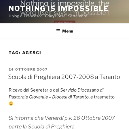
Salta
NOTHING IS IMPOSSIBLE
al
Il blog di Francesco "CrazyHorse" Settembre
contenuto
Menu
TAG:
AGESCI
PUBBLICATO
24 OTTOBRE 2007
IL
Scuola di Preghiera 2007-2008 a Taranto
Ricevo dal Segretario del
Servizio Diocesano di
Pastorale Giovanile – Diocesi di Taranto
, e trasmetto
Si informa che Venerdì p.v. 26 Ottobre 2007
parte la Scuola di Preghiera.