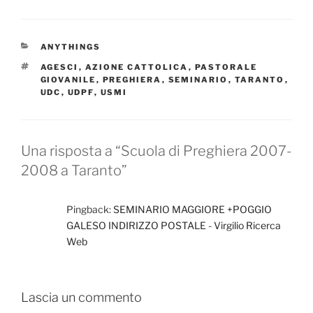
c
st
ai
n
e
o
l
di
CATEGORIE
ANYTHINGS
b
d
vi
TAG
AGESCI
,
AZIONE CATTOLICA
,
PASTORALE
o
o
di
GIOVANILE
,
PREGHIERA
,
SEMINARIO
,
TARANTO
,
UDC
,
UDPF
,
USMI
o
n
k
Una risposta a “Scuola di Preghiera 2007-
2008 a Taranto”
Pingback:
SEMINARIO MAGGIORE +POGGIO
GALESO INDIRIZZO POSTALE - Virgilio Ricerca
Web
Lascia un commento