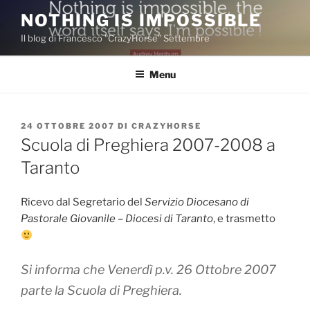
Salta
NOTHING IS IMPOSSIBLE
al
Il blog di Francesco "CrazyHorse" Settembre
contenuto
Menu
PUBBLICATO
24 OTTOBRE 2007
DI
CRAZYHORSE
IL
Scuola di Preghiera 2007-2008 a
Taranto
Ricevo dal Segretario del
Servizio Diocesano di
Pastorale Giovanile – Diocesi di Taranto
, e trasmetto
Si informa che Venerdì p.v. 26 Ottobre 2007
parte la Scuola di Preghiera.