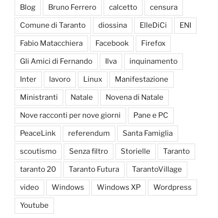
Blog
Bruno Ferrero
calcetto
censura
Comune di Taranto
diossina
ElleDiCi
ENI
Fabio Matacchiera
Facebook
Firefox
Gli Amici di Fernando
Ilva
inquinamento
Inter
lavoro
Linux
Manifestazione
Ministranti
Natale
Novena di Natale
Nove racconti per nove giorni
Pane e PC
PeaceLink
referendum
Santa Famiglia
scoutismo
Senza filtro
Storielle
Taranto
taranto 20
Taranto Futura
TarantoVillage
video
Windows
Windows XP
Wordpress
Youtube