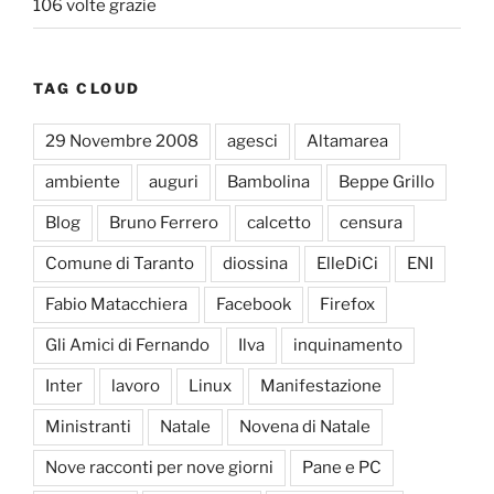
106 volte grazie
TAG CLOUD
29 Novembre 2008
agesci
Altamarea
ambiente
auguri
Bambolina
Beppe Grillo
Blog
Bruno Ferrero
calcetto
censura
Comune di Taranto
diossina
ElleDiCi
ENI
Fabio Matacchiera
Facebook
Firefox
Gli Amici di Fernando
Ilva
inquinamento
Inter
lavoro
Linux
Manifestazione
Ministranti
Natale
Novena di Natale
Nove racconti per nove giorni
Pane e PC