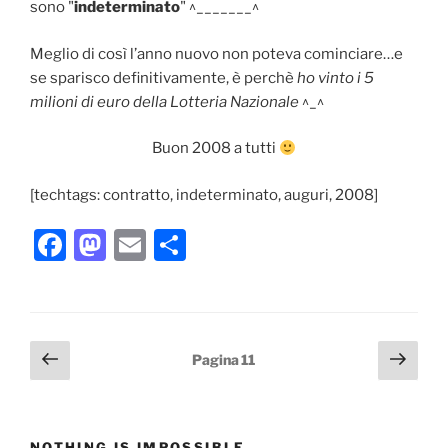
sono "
indeterminato
" ^_______^
Meglio di così l’anno nuovo non poteva cominciare…e
se sparisco definitivamente, è perchè
ho vinto i 5
milioni di euro della Lotteria Nazionale
^_^
Buon 2008 a tutti
[techtags: contratto, indeterminato, auguri, 2008]
F
M
E
C
a
a
m
o
c
st
ai
n
e
o
l
di
Paginazione
Pagina
Pagi
Pagina
11
b
d
vi
precedente
succ
degli
o
o
di
articoli
o
n
NOTHING IS IMPOSSIBLE