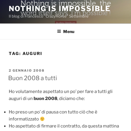
Salta
NOTHING IS IMPOSSIBLE
al
Il blog di Francesco "CrazyHorse" Settembre
contenuto
Menu
TAG:
AUGURI
PUBBLICATO
2 GENNAIO 2008
IL
Buon 2008 a tutti
Ho volutamente aspettato un po’ per fare a tutti gli
auguri di un
buon 2008
, diciamo che:
Ho preso un po’ di pausa con tutto ciò che è
informatizzato
Ho aspettato di firmare il contratto, da questa mattina