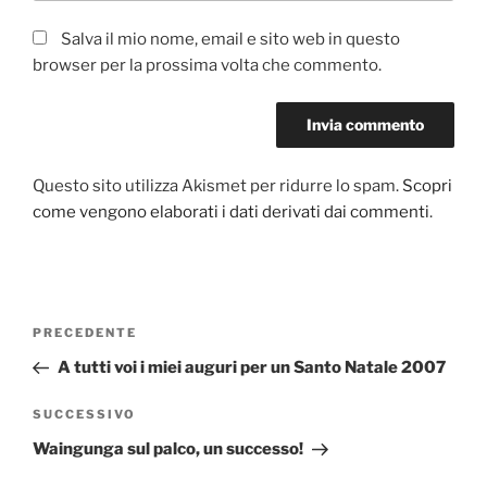
Salva il mio nome, email e sito web in questo
browser per la prossima volta che commento.
Questo sito utilizza Akismet per ridurre lo spam.
Scopri
come vengono elaborati i dati derivati dai commenti
.
Navigazione
Articolo
PRECEDENTE
articoli
precedente:
A tutti voi i miei auguri per un Santo Natale 2007
Articolo
SUCCESSIVO
successivo
Waingunga sul palco, un successo!