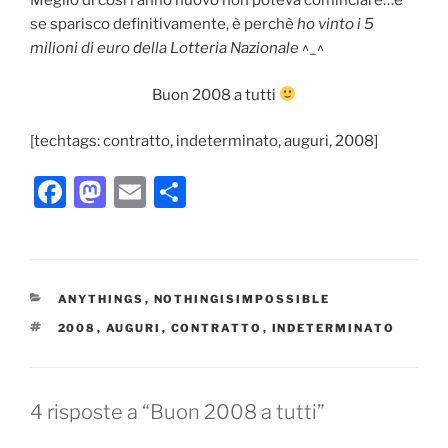
Meglio di così l’anno nuovo non poteva cominciare…e
se sparisco definitivamente, è perchè
ho vinto i 5
milioni di euro della Lotteria Nazionale
^_^
Buon 2008 a tutti
[techtags: contratto, indeterminato, auguri, 2008]
F
M
E
C
a
a
m
o
c
st
ai
n
e
o
l
di
CATEGORIE
ANYTHINGS
,
NOTHINGISIMPOSSIBLE
b
d
vi
TAG
2008
,
AUGURI
,
CONTRATTO
,
INDETERMINATO
o
o
di
o
n
k
4 risposte a “Buon 2008 a tutti”