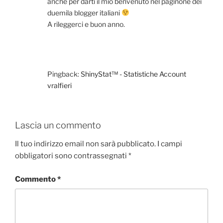
anche per darti il mio benvenuto nel paginone dei
duemila blogger italiani
A rileggerci e buon anno.
Pingback:
ShinyStat™ - Statistiche Account
vralfieri
Lascia un commento
Il tuo indirizzo email non sarà pubblicato.
I campi
obbligatori sono contrassegnati
*
Commento
*