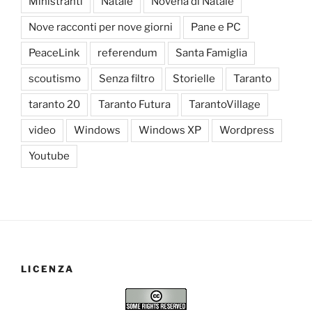
Ministranti
Natale
Novena di Natale
Nove racconti per nove giorni
Pane e PC
PeaceLink
referendum
Santa Famiglia
scoutismo
Senza filtro
Storielle
Taranto
taranto 20
Taranto Futura
TarantoVillage
video
Windows
Windows XP
Wordpress
Youtube
LICENZA