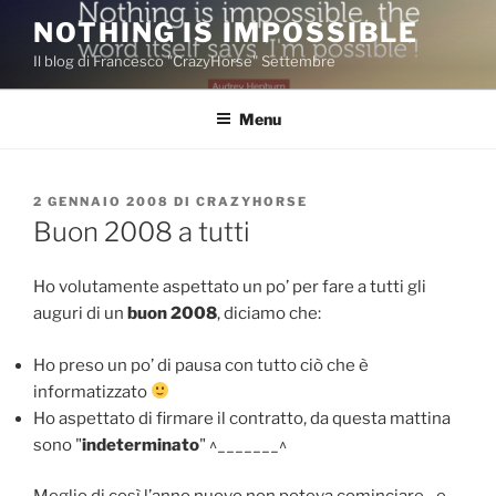
Salta
NOTHING IS IMPOSSIBLE
al
Il blog di Francesco "CrazyHorse" Settembre
contenuto
Menu
PUBBLICATO
2 GENNAIO 2008
DI
CRAZYHORSE
IL
Buon 2008 a tutti
Ho volutamente aspettato un po’ per fare a tutti gli
auguri di un
buon 2008
, diciamo che:
Ho preso un po’ di pausa con tutto ciò che è
informatizzato
Ho aspettato di firmare il contratto, da questa mattina
sono "
indeterminato
" ^_______^