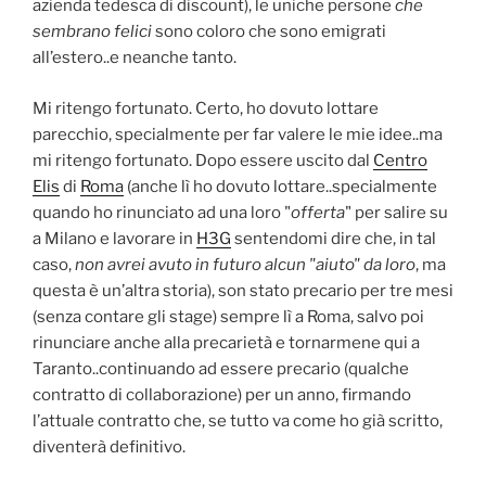
azienda tedesca di discount), le uniche persone
che
sembrano felici
sono coloro che sono emigrati
all’estero..e neanche tanto.
Mi ritengo fortunato. Certo, ho dovuto lottare
parecchio, specialmente per far valere le mie idee..ma
mi ritengo fortunato. Dopo essere uscito dal
Centro
Elis
di
Roma
(anche lì ho dovuto lottare..specialmente
quando ho rinunciato ad una loro "
offerta
" per salire su
a Milano e lavorare in
H3G
sentendomi dire che, in tal
caso,
non avrei avuto in futuro alcun "aiuto" da loro
, ma
questa è un’altra storia), son stato precario per tre mesi
(senza contare gli stage) sempre lì a Roma, salvo poi
rinunciare anche alla precarietà e tornarmene qui a
Taranto..continuando ad essere precario (qualche
contratto di collaborazione) per un anno, firmando
l’attuale contratto che, se tutto va come ho già scritto,
diventerà definitivo.