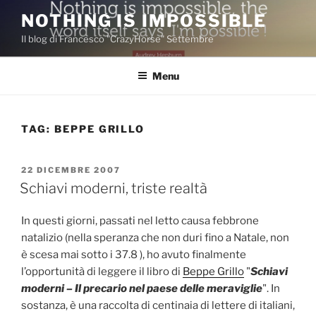
Salta
NOTHING IS IMPOSSIBLE
al
Il blog di Francesco "CrazyHorse" Settembre
contenuto
Menu
TAG:
BEPPE GRILLO
PUBBLICATO
22 DICEMBRE 2007
IL
Schiavi moderni, triste realtà
In questi giorni, passati nel letto causa febbrone
natalizio (nella speranza che non duri fino a Natale, non
è scesa mai sotto i 37.8
), ho avuto finalmente
l’opportunità di leggere il libro di
Beppe Grillo
"
Schiavi
moderni – Il precario nel paese delle meraviglie
". In
sostanza, è una raccolta di centinaia di lettere di italiani,