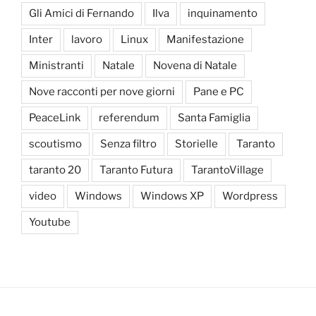
Gli Amici di Fernando
Ilva
inquinamento
Inter
lavoro
Linux
Manifestazione
Ministranti
Natale
Novena di Natale
Nove racconti per nove giorni
Pane e PC
PeaceLink
referendum
Santa Famiglia
scoutismo
Senza filtro
Storielle
Taranto
taranto 20
Taranto Futura
TarantoVillage
video
Windows
Windows XP
Wordpress
Youtube