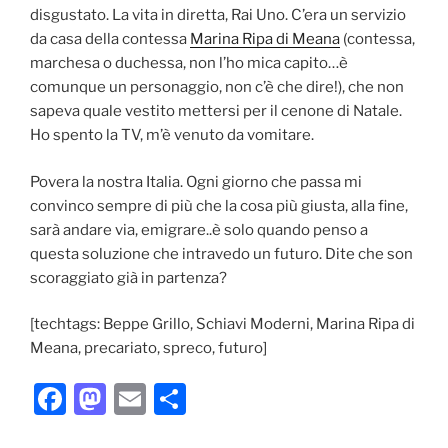
disgustato. La vita in diretta, Rai Uno. C’era un servizio
da casa della contessa
Marina Ripa di Meana
(contessa,
marchesa o duchessa, non l’ho mica capito…è
comunque un personaggio, non c’è che dire!), che non
sapeva quale vestito mettersi per il cenone di Natale.
Ho spento la TV, m’è venuto da vomitare.
Povera la nostra Italia. Ogni giorno che passa mi
convinco sempre di più che la cosa più giusta, alla fine,
sarà andare via, emigrare..è solo quando penso a
questa soluzione che intravedo un futuro. Dite che son
scoraggiato già in partenza?
[techtags: Beppe Grillo, Schiavi Moderni, Marina Ripa di
Meana, precariato, spreco, futuro]
F
M
E
C
a
a
m
o