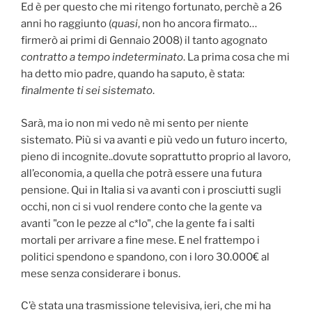
Ed è per questo che mi ritengo fortunato, perchè a 26
anni ho raggiunto (
quasi
, non ho ancora firmato…
firmerò ai primi di Gennaio 2008) il tanto agognato
contratto a tempo indeterminato
. La prima cosa che mi
ha detto mio padre, quando ha saputo, è stata:
finalmente ti sei sistemato
.
Sarà, ma io non mi vedo nè mi sento per niente
sistemato. Più si va avanti e più vedo un futuro incerto,
pieno di incognite..dovute soprattutto proprio al lavoro,
all’economia, a quella che potrà essere una futura
pensione. Qui in Italia si va avanti con i prosciutti sugli
occhi, non ci si vuol rendere conto che la gente va
avanti "con le pezze al c*lo", che la gente fa i salti
mortali per arrivare a fine mese. E nel frattempo i
politici spendono e spandono, con i loro 30.000€ al
mese senza considerare i bonus.
C’è stata una trasmissione televisiva, ieri, che mi ha