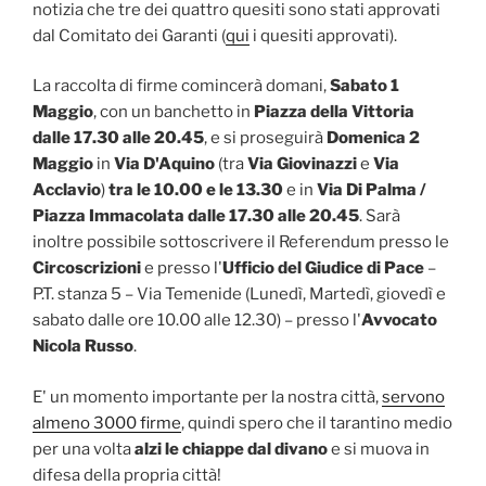
notizia che tre dei quattro quesiti sono stati approvati
dal Comitato dei Garanti (
qui
i quesiti approvati).
La raccolta di firme comincerà domani,
Sabato 1
Maggio
, con un banchetto in
Piazza della Vittoria
dalle 17.30 alle 20.45
, e si proseguirà
Domenica 2
Maggio
in
Via D'Aquino
(tra
Via Giovinazzi
e
Via
Acclavio
)
tra le 10.00 e le 13.30
e in
Via Di Palma /
Piazza Immacolata dalle 17.30 alle 20.45
. Sarà
inoltre possibile sottoscrivere il Referendum presso le
Circoscrizioni
e presso l'
Ufficio del Giudice di Pace
–
P.T. stanza 5 – Via Temenide (Lunedì, Martedì, giovedì e
sabato dalle ore 10.00 alle 12.30) – presso l'
Avvocato
Nicola Russo
.
E' un momento importante per la nostra città,
servono
almeno 3000 firme
, quindi spero che il tarantino medio
per una volta
alzi le chiappe dal divano
e si muova in
difesa della propria città!