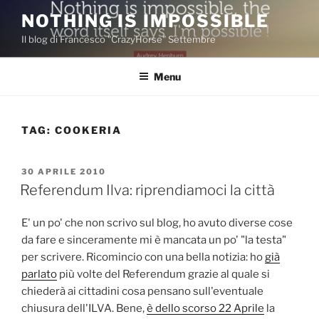
Salta
NOTHING IS IMPOSSIBLE
al
Il blog di Francesco "CrazyHorse" Settembre
contenuto
Menu
TAG:
COOKERIA
PUBBLICATO
30 APRILE 2010
IL
Referendum Ilva: riprendiamoci la città
E' un po' che non scrivo sul blog, ho avuto diverse cose
da fare e sinceramente mi è mancata un po' "la testa"
per scrivere. Ricomincio con una bella notizia: ho
già
parlato
più volte del Referendum grazie al quale si
chiederà ai cittadini cosa pensano sull'eventuale
chiusura dell'ILVA. Bene,
è dello scorso 22 Aprile
la