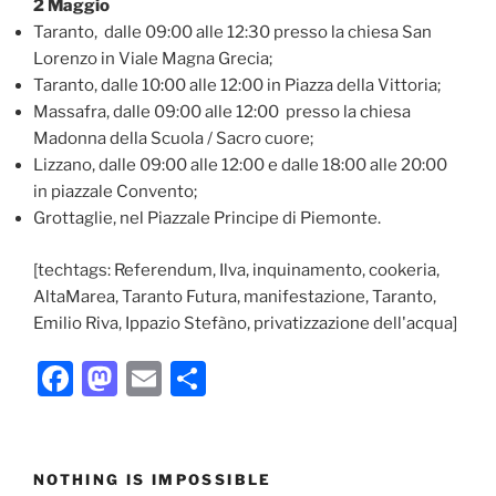
2 Maggio
Taranto, dalle 09:00 alle 12:30 presso la chiesa San
Lorenzo in Viale Magna Grecia;
Taranto, dalle 10:00 alle 12:00 in Piazza della Vittoria;
Massafra, dalle 09:00 alle 12:00 presso la chiesa
Madonna della Scuola / Sacro cuore;
Lizzano, dalle 09:00 alle 12:00 e dalle 18:00 alle 20:00
in piazzale Convento;
Grottaglie, nel Piazzale Principe di Piemonte.
[techtags: Referendum, Ilva, inquinamento, cookeria,
AltaMarea, Taranto Futura, manifestazione, Taranto,
Emilio Riva, Ippazio Stefàno, privatizzazione dell'acqua]
F
M
E
C
a
a
m
o
c
st
ai
n
e
o
l
di
NOTHING IS IMPOSSIBLE