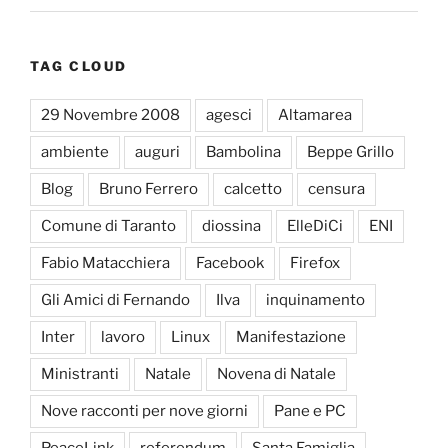
TAG CLOUD
29 Novembre 2008
agesci
Altamarea
ambiente
auguri
Bambolina
Beppe Grillo
Blog
Bruno Ferrero
calcetto
censura
Comune di Taranto
diossina
ElleDiCi
ENI
Fabio Matacchiera
Facebook
Firefox
Gli Amici di Fernando
Ilva
inquinamento
Inter
lavoro
Linux
Manifestazione
Ministranti
Natale
Novena di Natale
Nove racconti per nove giorni
Pane e PC
PeaceLink
referendum
Santa Famiglia