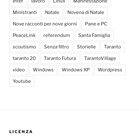
Inter
lavoro
Linux
Manifestazione
Ministranti
Natale
Novena di Natale
Nove racconti per nove giorni
Pane e PC
PeaceLink
referendum
Santa Famiglia
scoutismo
Senza filtro
Storielle
Taranto
taranto 20
Taranto Futura
TarantoVillage
video
Windows
Windows XP
Wordpress
Youtube
LICENZA