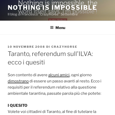
Salta
NOTHING IS IMPOSSIBLE
al
Il blog di Francesco "CrazyHorse" Settembre
contenuto
Menu
PUBBLICATO
10 NOVEMBRE 2008
DI
CRAZYHORSE
IL
Taranto, referendum sull'ILVA:
ecco i quesiti
Son contento di avere
alcuni amici
, ogni giorno
dimostrano
di essere un passo avanti al resto. Ecco i
requisiti per il referendum relativo alla questione
ambientale tarantina, passate parola più che potete:
I QUESITO
Volete voi cittadini di Taranto, al fine di tutelare la