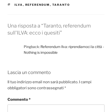
b
d
vi
TAG
ILVA
,
REFERENDUM
,
TARANTO
o
o
di
o
n
k
Una risposta a “Taranto, referendum
sull'ILVA: ecco i quesiti”
Pingback:
Referendum Ilva: riprendiamoci la città -
Nothing is impossible
Lascia un commento
Il tuo indirizzo email non sarà pubblicato.
I campi
obbligatori sono contrassegnati
*
Commento
*