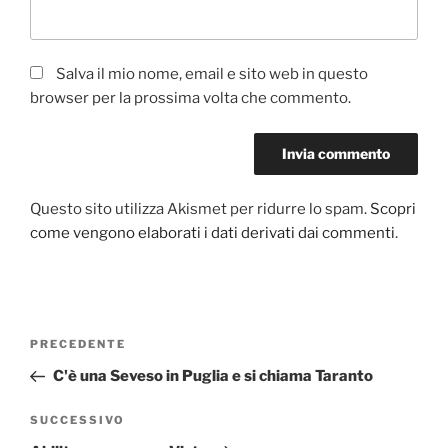
Salva il mio nome, email e sito web in questo
browser per la prossima volta che commento.
Questo sito utilizza Akismet per ridurre lo spam.
Scopri
come vengono elaborati i dati derivati dai commenti
.
Navigazione
Articolo
PRECEDENTE
articoli
precedente:
C'è una Seveso in Puglia e si chiama Taranto
Articolo
SUCCESSIVO
successivo