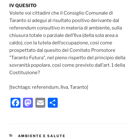
IV QUESITO
Volete voi cittadini che il Consiglio Comunale di
Taranto si adegui al risultato positivo derivante dal
referendum consultivo in materia di ambiente, sulla
chiusura totale o parziale dell’Ilva (della sola area a
caldo), con la tutela dell’occupazione, così come
prospettato dal quesito del Comitato Promotore
"Taranto Futura", nel pieno rispetto del principio della
sovranità popolare, così come previsto dall’art. 1 della
Costituzione?
[techtags: referendum, Ilva, Taranto]
F
M
E
C
a
a
m
o
c
st
ai
n
e
o
l
di
CATEGORIE
AMBIENTE E SALUTE