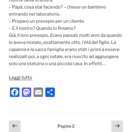
ridotte della scultura.
– Papà, cosa stai facendo? – chiese un bambino
entrando nel laboratorio.
– Preparo un presepio per un cliente.
– E il nostro? Quando lo finiamo?
Già, il loro presepio. Erano passati molti anni da quando
lo aveva iniziato, esattamente otto, l'età del figlio. La
capanna e la sacra famiglia erano stati i primi a essere
realizzati poi, a ogni natale, era riuscito ad aggiungere
solo una statuina o una piccola casa. In effetti…
“Buon
Leggi tutto
Natale
F
M
E
C
a
tutti!”
a
a
m
o
c
st
ai
n
e
o
l
di
Paginazione
Pagina
Pagi
Pagina
2
b
d
vi