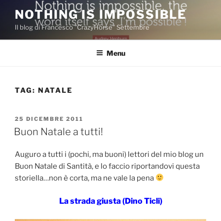
Salta
NOTHING IS IMPOSSIBLE
al
Il blog di Francesco "CrazyHorse" Settembre
contenuto
Menu
TAG:
NATALE
PUBBLICATO
25 DICEMBRE 2011
IL
Buon Natale a tutti!
Auguro a tutti i (pochi, ma buoni) lettori del mio blog un
Buon Natale di Santità, e lo faccio riportandovi questa
storiella…non è corta, ma ne vale la pena
La strada giusta (Dino Ticli)