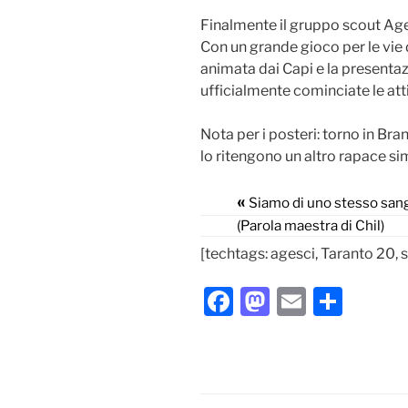
Finalmente il gruppo scout Ages
Con un grande gioco per le vie d
animata dai Capi e la presenta
ufficialmente cominciate le att
Nota per i posteri: torno in Bra
lo ritengono un altro rapace sim
«
Siamo di uno stesso sang
(Parola maestra di Chil)
[techtags: agesci, Taranto 20, 
F
M
E
C
a
a
m
o
c
st
ai
n
e
o
l
di