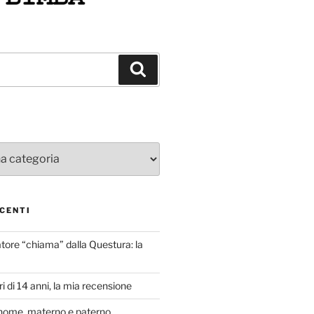
Cerca
CENTI
atore “chiama” dalla Questura: la
i di 14 anni, la mia recensione
nome, materno e paterno