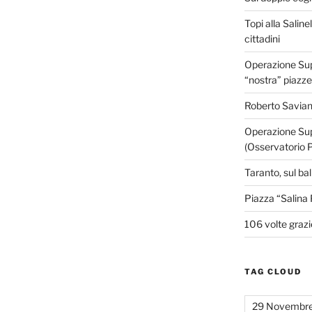
Topi alla Saline
cittadini
Operazione Supe
“nostra” piazze
Roberto Savian
Operazione Sup
(Osservatorio 
Taranto, sul ba
Piazza “Salina 
106 volte grazi
TAG CLOUD
29 Novembr