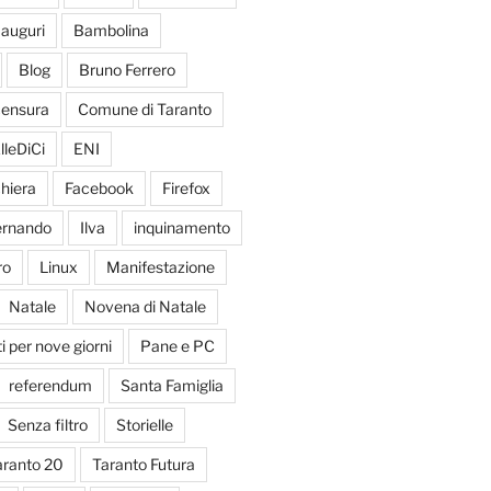
auguri
Bambolina
Blog
Bruno Ferrero
ensura
Comune di Taranto
lleDiCi
ENI
hiera
Facebook
Firefox
Fernando
Ilva
inquinamento
ro
Linux
Manifestazione
Natale
Novena di Natale
 per nove giorni
Pane e PC
referendum
Santa Famiglia
Senza filtro
Storielle
aranto 20
Taranto Futura