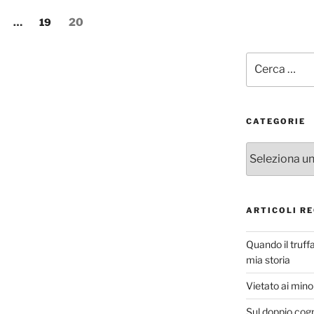
agina
Pagina
Pagina
…
19
20
Cerca:
CATEGORIE
Categorie
ARTICOLI RE
Quando il truff
mia storia
Vietato ai minor
Sul doppio cog