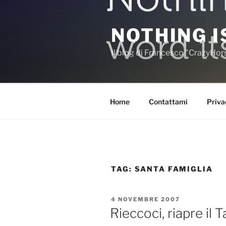
Salta
al
NOTHING I
contenuto
Il blog di Francesco "CrazyHo
Home
Contattami
Priva
TAG:
SANTA FAMIGLIA
PUBBLICATO
4 NOVEMBRE 2007
IL
Rieccoci, riapre il 