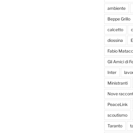
ambiente
Beppe Grillo
calcetto
c
diossina
E
Fabio Matacc
Gli Amici di 
Inter
lavo
Ministranti
Nove racconti
PeaceLink
scoutismo
Taranto
t