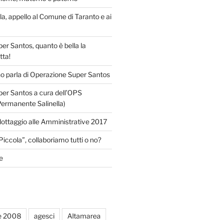
lla, appello al Comune di Taranto e ai
r Santos, quanto è bella la
tta!
o parla di Operazione Super Santos
er Santos a cura dell’OPS
Permanente Salinella)
llottaggio alle Amministrative 2017
Piccola”, collaboriamo tutti o no?
e
e 2008
agesci
Altamarea