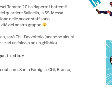
ci Taranto 20 ha riaperto i battenti!
el quartiere Salinella, la SS. Messa
zione delle nuove staff sono
ività del nostro gruppo
nco, sarò
Chil
, l'avvoltoio (anche se alcuni
ile ad un falco o ad un ghibbio).
»
ue, tu ed io.
scoutismo, Santa Famiglia, Chil, Branco]