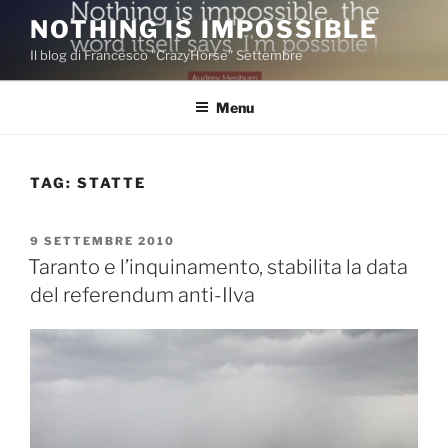
Salta
NOTHING IS IMPOSSIBLE
al
Il blog di Francesco "CrazyHorse" Settembre
contenuto
Menu
TAG:
STATTE
PUBBLICATO
9 SETTEMBRE 2010
IL
Taranto e l’inquinamento, stabilita la data
del referendum anti-Ilva