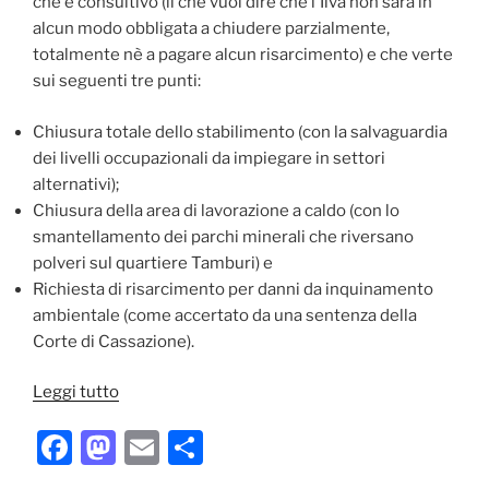
che è consultivo (il che vuol dire che l'Ilva non sarà in
alcun modo obbligata a chiudere parzialmente,
totalmente nè a pagare alcun risarcimento) e che verte
sui seguenti tre punti:
Chiusura totale dello stabilimento (con la salvaguardia
dei livelli occupazionali da impiegare in settori
alternativi);
Chiusura della area di lavorazione a caldo (con lo
smantellamento dei parchi minerali che riversano
polveri sul quartiere Tamburi) e
Richiesta di risarcimento per danni da inquinamento
ambientale (come accertato da una sentenza della
Corte di Cassazione).
“Taranto
Leggi tutto
e
F
M
E
C
l’inquinamento,
stabilita
a
a
m
o