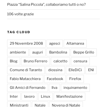
Piazza “Salina Piccola”, collaboriamo tutti o no?
106 volte grazie
TAG CLOUD
29 Novembre 2008
agesci
Altamarea
ambiente
auguri
Bambolina
Beppe Grillo
Blog
Bruno Ferrero
calcetto
censura
Comune di Taranto
diossina
ElleDiCi
ENI
Fabio Matacchiera
Facebook
Firefox
Gli Amici di Fernando
Ilva
inquinamento
Inter
lavoro
Linux
Manifestazione
Ministranti
Natale
Novena di Natale