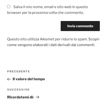
Salva il mio nome, email e sito web in questo
browser per la prossima volta che commento.
Questo sito utilizza Akismet per ridurre lo spam.
Scopri
come vengono elaborati i dati derivati dai commenti
.
Navigazione
Articolo
PRECEDENTE
articoli
precedente:
Il valore del tempo
Articolo
SUCCESSIVO
successivo
Ricordatemi di: