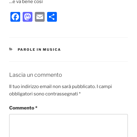
…e va bene così
F
M
E
C
a
a
m
o
c
st
ai
n
e
o
l
di
CATEGORIE
PAROLE IN MUSICA
b
d
vi
o
o
di
o
n
Lascia un commento
k
Il tuo indirizzo email non sarà pubblicato.
I campi
obbligatori sono contrassegnati
*
Commento
*