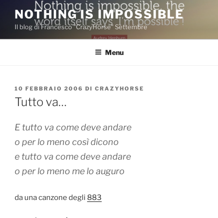
Salta
NOTHING IS IMPOSSIBLE
al
Il blog di Francesco "CrazyHorse" Settembre
contenuto
Menu
PUBBLICATO
10 FEBBRAIO 2006
DI
CRAZYHORSE
IL
Tutto va…
E tutto va come deve andare
o per lo meno così dicono
e tutto va come deve andare
o per lo meno me lo auguro
da una canzone degli
883