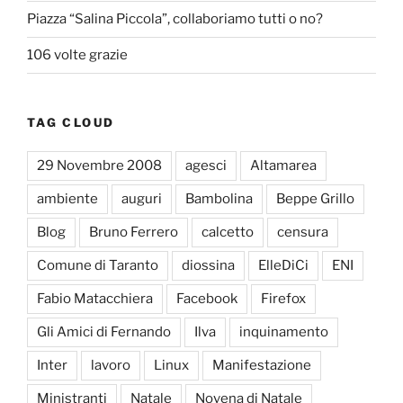
Piazza “Salina Piccola”, collaboriamo tutti o no?
106 volte grazie
TAG CLOUD
29 Novembre 2008
agesci
Altamarea
ambiente
auguri
Bambolina
Beppe Grillo
Blog
Bruno Ferrero
calcetto
censura
Comune di Taranto
diossina
ElleDiCi
ENI
Fabio Matacchiera
Facebook
Firefox
Gli Amici di Fernando
Ilva
inquinamento
Inter
lavoro
Linux
Manifestazione
Ministranti
Natale
Novena di Natale