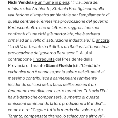
Nichi Vendola
è un fiume in piena
: "
Il via libera del
ministro dell’Ambiente, Stefania Prestigiacomo, alla
valutazione di impatto ambientale per l’ampliamento di
quella centrale è l’ennesima provocazione del governo
Berlusconi, oltre che un’ulteriore aggressione nei
confronti di una città già martoriata, che è arrivata
ormai ad un livello di saturazione industriale
." E,
ancora
:
"
La città di Taranto ha il diritto di ribellarsi all’ennesima
provocazione del governo Berlusconi
". A lui si
contrappone
l’incredulità
del Presidente della
Provincia di Taranto
Gianni Florido
(cit. "
L’anidride
carbonica non è dannosa per la salute dei cittadini, al
massimo contribuisce a danneggiare l’ambiente
incidendo sul così detto buco dell’ozono ed è un
fenomeno mondiale non certo
tarantino.
Tuttavia l’Eni
ha già detto che compenserà l’aumento di queste
emissioni diminuendo la loro produzione a Brindisi
"…
come a dire: "
Cagate tutta la merda che volete qui a
Taranto, compensate tirando lo sciacquone altrove
").