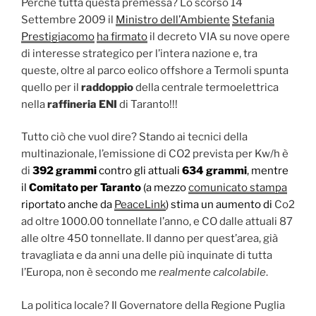
Perchè tutta questa premessa? Lo scorso 14
Settembre 2009 il
Ministro dell’Ambiente
Stefania
Prestigiacomo
ha firmato
il decreto VIA su nove opere
di interesse strategico per l’intera nazione e, tra
queste, oltre al parco eolico offshore a Termoli spunta
quello per il
raddoppio
della centrale termoelettrica
nella
raffineria ENI
di Taranto!!!
Tutto ciò che vuol dire? Stando ai tecnici della
multinazionale, l’emissione di CO2 prevista per Kw/h è
di
392 grammi
contro gli attuali
634 grammi
, mentre
il
Comitato per Taranto
(a mezzo
comunicato stampa
riportato anche da
PeaceLink
) stima un aumento di
Co2
ad oltre 1000.00 tonnellate l’anno, e CO dalle attuali 87
alle oltre 450 tonnellate. Il danno per quest’area, già
travagliata e da anni una delle più inquinate di tutta
l’Europa, non è secondo me
realmente calcolabile
.
La politica locale? Il Governatore della Regione Puglia