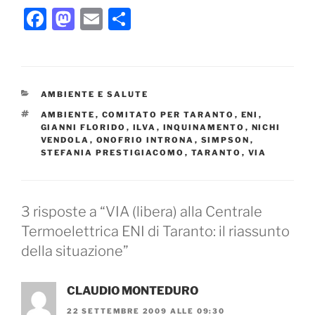
F
M
E
C
a
a
m
o
c
st
ai
n
e
o
l
di
CATEGORIE
AMBIENTE E SALUTE
b
d
vi
TAG
AMBIENTE
,
COMITATO PER TARANTO
,
ENI
,
o
o
di
GIANNI FLORIDO
,
ILVA
,
INQUINAMENTO
,
NICHI
VENDOLA
,
ONOFRIO INTRONA
,
SIMPSON
,
o
n
STEFANIA PRESTIGIACOMO
,
TARANTO
,
VIA
k
3 risposte a “VIA (libera) alla Centrale
Termoelettrica ENI di Taranto: il riassunto
della situazione”
CLAUDIO MONTEDURO
22 SETTEMBRE 2009 ALLE 09:30