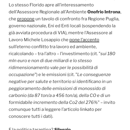
Lo stesso Florido apre all’interessamento
dell’Assessore Regionale all’Ambiente
Onofrio Introna
,
che
propone
un tavolo di confronto fra Regione Puglia,
governo nazionale, Eni ed Enti locali (sospendendo la
già avviata procedura di VIA), mentre l’Assessore al
Lavoro Michele Losappio che
pone l’accento
sull’eterno conflitto tra lavoro ed ambiente,
ricalcolando – tra l’altro – l’investimento (cit. "
sui 180
mln euro e non di due miliardi e lo stesso
ridimensionamento vale per le possibilità di
occupazione
") e le emissioni (cit. "
Le conseguenze
negative per salute e territorio si identificano in un
peggioramento delle emissioni di monossido di
carbonio (da 87 ton/a a 456 ton/a), della CO e di un
formidabile incremento della Co2 del 276%
" – invito
comunque tutti a leggere l’articolo linkato per
conoscere tutti i dati).
E la politica tarantina?
Silenzio…