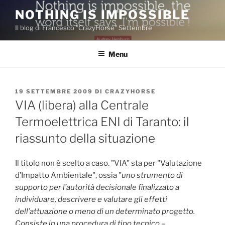
Salta
NOTHING IS IMPOSSIBLE
al
Il blog di Francesco "CrazyHorse" Settembre
contenuto
Menu
PUBBLICATO
19 SETTEMBRE 2009
DI
CRAZYHORSE
IL
VIA (libera) alla Centrale
Termoelettrica ENI di Taranto: il
riassunto della situazione
Il titolo non è scelto a caso. "VIA" sta per "Valutazione
d’Impatto Ambientale", ossia "
uno strumento di
supporto per l’autorità decisionale finalizzato a
individuare, descrivere e valutare gli effetti
dell’attuazione o meno di un determinato progetto.
Consiste in una procedura di tipo tecnico –