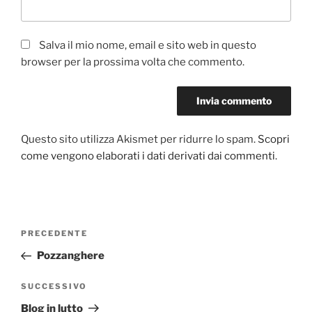
Salva il mio nome, email e sito web in questo
browser per la prossima volta che commento.
Questo sito utilizza Akismet per ridurre lo spam.
Scopri
come vengono elaborati i dati derivati dai commenti
.
Navigazione
Articolo
PRECEDENTE
articoli
precedente:
Pozzanghere
Articolo
SUCCESSIVO
successivo
Blog in lutto