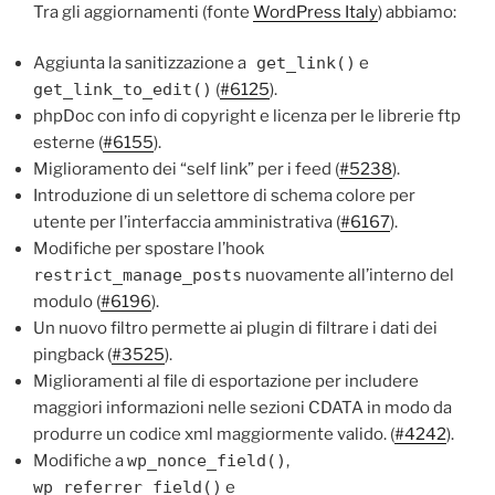
Tra gli aggiornamenti (fonte
WordPress Italy
) abbiamo:
Aggiunta la sanitizzazione a
get_link()
e
get_link_to_edit()
(
#6125
).
phpDoc con info di copyright e licenza per le librerie ftp
esterne (
#6155
).
Miglioramento dei “self link” per i feed (
#5238
).
Introduzione di un selettore di schema colore per
utente per l’interfaccia amministrativa (
#6167
).
Modifiche per spostare l’hook
restrict_manage_posts
nuovamente all’interno del
modulo (
#6196
).
Un nuovo filtro permette ai plugin di filtrare i dati dei
pingback (
#3525
).
Miglioramenti al file di esportazione per includere
maggiori informazioni nelle sezioni CDATA in modo da
produrre un codice xml maggiormente valido. (
#4242
).
Modifiche a
wp_nonce_field()
,
wp_referrer_field()
e