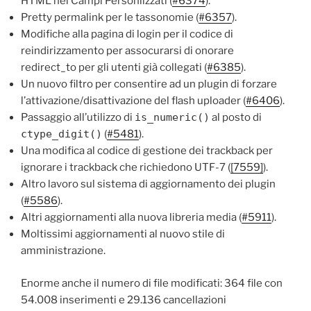
HTML nei Campi Personlizzati (
#6374
).
Pretty permalink per le tassonomie (
#6357
).
Modifiche alla pagina di login per il codice di
reindirizzamento per assocurarsi di onorare
redirect_to per gli utenti già collegati (
#6385
).
Un nuovo filtro per consentire ad un plugin di forzare
l’attivazione/disattivazione del flash uploader (
#6406
).
Passaggio all’utilizzo di
is_numeric()
al posto di
ctype_digit()
(
#5481
).
Una modifica al codice di gestione dei trackback per
ignorare i trackback che richiedono UTF-7 (
[7559]
).
Altro lavoro sul sistema di aggiornamento dei plugin
(
#5586
).
Altri aggiornamenti alla nuova libreria media (
#5911
).
Moltissimi aggiornamenti al nuovo stile di
amministrazione.
Enorme anche il numero di file modificati: 364 file con
54.008 inserimenti e 29.136 cancellazioni