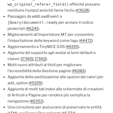
wp_original_referer_field()
affinché possano
restituire l’output anzichè farne l’echo (
#3628
).
Passaggio da
addLoadEvent
a
jQuery(document).ready
per avviare il codice
javascript (
#6241
).
Miglioramenti all’importatore MT per consentire
l’importazione delle keyword come tags (
#4472
).
Aggiornamento a TinyMCE 3.05 (
#6195
).
Aggiunta del supporto agli avatar ai temi default e
classic (
[7360]
,
[7361]
).
Molti nuovi attributi ai titoli per migliorare
l’accessibilità della Gestione pagine (
#6082
).
Aggiunta della sanitizzazione alle opzioni dei valori per
add_option (
#5209
).
Aggiunta di molti tab index alle schermate di creazioni
di Articoli e Pagine per rendere più semplice la
navigazione (
#6352
).
Una correzione per assicurarsi di preservare le entità