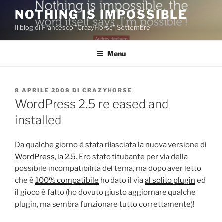
Salta
NOTHING IS IMPOSSIBLE
al
Il blog di Francesco "CrazyHorse" Settembre
contenuto
Menu
PUBBLICATO
8 APRILE 2008
DI
CRAZYHORSE
IL
WordPress 2.5 released and
installed
Da qualche giorno è stata rilasciata la nuova versione di
WordPress
,
la 2.5
. Ero stato titubante per via della
possibile incompatibilità del tema, ma dopo aver letto
che è
100% compatibile
ho dato il via
al solito plugin
ed
il gioco è fatto (ho dovuto giusto aggiornare qualche
plugin, ma sembra funzionare tutto correttamente)!