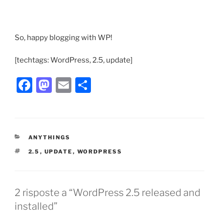
So, happy blogging with WP!
[techtags: WordPress, 2.5, update]
F
M
E
C
a
a
m
o
c
st
ai
n
e
o
l
di
CATEGORIE
ANYTHINGS
b
d
vi
TAG
2.5
,
UPDATE
,
WORDPRESS
o
o
di
o
n
k
2 risposte a “WordPress 2.5 released and
installed”