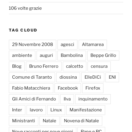
106 volte grazie
TAG CLOUD
29 Novembre 2008
agesci
Altamarea
ambiente
auguri
Bambolina
Beppe Grillo
Blog
Bruno Ferrero
calcetto
censura
Comune di Taranto
diossina
ElleDiCi
ENI
Fabio Matacchiera
Facebook
Firefox
Gli Amici di Fernando
Ilva
inquinamento
Inter
lavoro
Linux
Manifestazione
Ministranti
Natale
Novena di Natale
Nove racconti per nove giorni
Pane e PC