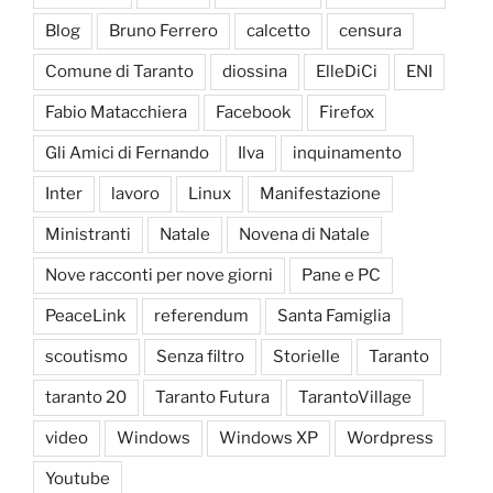
Blog
Bruno Ferrero
calcetto
censura
Comune di Taranto
diossina
ElleDiCi
ENI
Fabio Matacchiera
Facebook
Firefox
Gli Amici di Fernando
Ilva
inquinamento
Inter
lavoro
Linux
Manifestazione
Ministranti
Natale
Novena di Natale
Nove racconti per nove giorni
Pane e PC
PeaceLink
referendum
Santa Famiglia
scoutismo
Senza filtro
Storielle
Taranto
taranto 20
Taranto Futura
TarantoVillage
video
Windows
Windows XP
Wordpress
Youtube