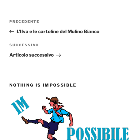
Navigazione
Articolo
PRECEDENTE
articoli
precedente:
L'Ilva e le cartoline del Mulino Bianco
Articolo
SUCCESSIVO
successivo
Articolo successivo
NOTHING IS IMPOSSIBLE