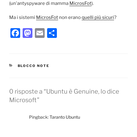
(un'antyspyware di mamma
MicrosFot
).
Ma i sistemi
MicrosFot
non erano
quelli più sicuri
?
F
M
E
C
a
a
m
o
c
st
ai
n
e
o
l
di
CATEGORIE
BLOCCO NOTE
b
d
vi
o
o
di
o
n
0 risposte a “Ubuntu è Genuine, lo dice
k
Microsoft”
Pingback:
Taranto Ubuntu