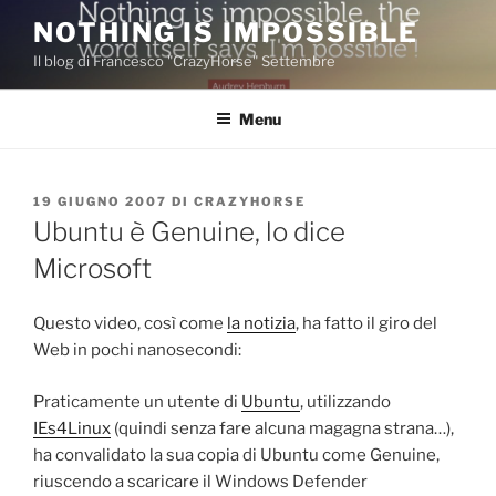
Salta
NOTHING IS IMPOSSIBLE
al
Il blog di Francesco "CrazyHorse" Settembre
contenuto
Menu
PUBBLICATO
19 GIUGNO 2007
DI
CRAZYHORSE
IL
Ubuntu è Genuine, lo dice
Microsoft
Questo video, così come
la notizia
, ha fatto il giro del
Web in pochi nanosecondi:
Praticamente un utente di
Ubuntu
, utilizzando
IEs4Linux
(quindi senza fare alcuna magagna strana…),
ha convalidato la sua copia di Ubuntu come Genuine,
riuscendo a scaricare il Windows Defender