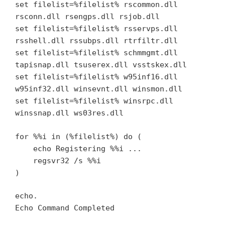
set filelist=%filelist% rscommon.dll
rsconn.dll rsengps.dll rsjob.dll
set filelist=%filelist% rsservps.dll
rsshell.dll rssubps.dll rtrfiltr.dll
set filelist=%filelist% schmmgmt.dll
tapisnap.dll tsuserex.dll vsstskex.dll
set filelist=%filelist% w95inf16.dll
w95inf32.dll winsevnt.dll winsmon.dll
set filelist=%filelist% winsrpc.dll
winssnap.dll ws03res.dll
for %%i in (%filelist%) do (
echo Registering %%i ...
regsvr32 /s %%i
)
echo.
Echo Command Completed