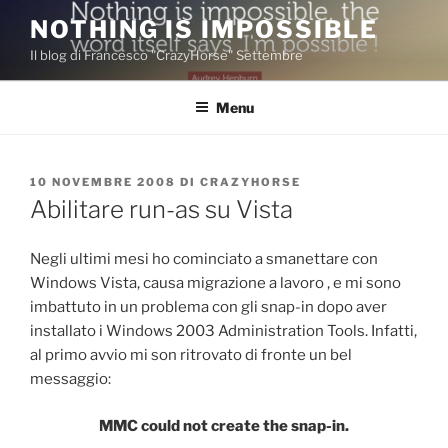
Salta
NOTHING IS IMPOSSIBLE
al
Il blog di Francesco "CrazyHorse" Settembre
contenuto
Menu
PUBBLICATO
10 NOVEMBRE 2008
DI
CRAZYHORSE
IL
Abilitare run-as su Vista
Negli ultimi mesi ho cominciato a smanettare con
Windows Vista, causa migrazione a lavoro
, e mi sono
imbattuto in un problema con gli snap-in dopo aver
installato i Windows 2003 Administration Tools. Infatti,
al primo avvio mi son ritrovato di fronte un bel
messaggio:
MMC could not create the snap-in.