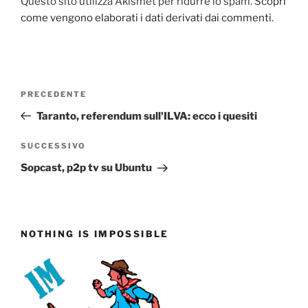
Questo sito utilizza Akismet per ridurre lo spam.
Scopri
come vengono elaborati i dati derivati dai commenti
.
Navigazione
Articolo
PRECEDENTE
articoli
precedente:
Taranto, referendum sull'ILVA: ecco i quesiti
Articolo
SUCCESSIVO
successivo
Sopcast, p2p tv su Ubuntu
NOTHING IS IMPOSSIBLE