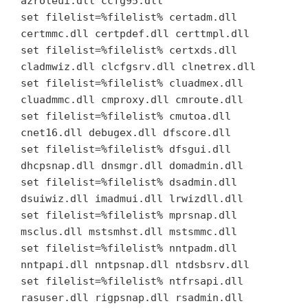
azroleui.dll ccfg95.dll
set filelist=%filelist% certadm.dll
certmmc.dll certpdef.dll certtmpl.dll
set filelist=%filelist% certxds.dll
cladmwiz.dll clcfgsrv.dll clnetrex.dll
set filelist=%filelist% cluadmex.dll
cluadmmc.dll cmproxy.dll cmroute.dll
set filelist=%filelist% cmutoa.dll
cnet16.dll debugex.dll dfscore.dll
set filelist=%filelist% dfsgui.dll
dhcpsnap.dll dnsmgr.dll domadmin.dll
set filelist=%filelist% dsadmin.dll
dsuiwiz.dll imadmui.dll lrwizdll.dll
set filelist=%filelist% mprsnap.dll
msclus.dll mstsmhst.dll mstsmmc.dll
set filelist=%filelist% nntpadm.dll
nntpapi.dll nntpsnap.dll ntdsbsrv.dll
set filelist=%filelist% ntfrsapi.dll
rasuser.dll rigpsnap.dll rsadmin.dll