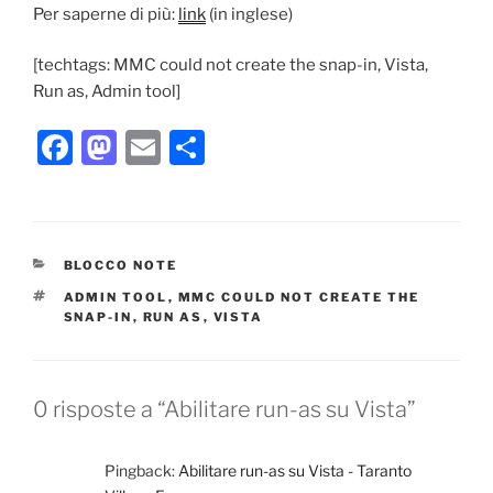
Per saperne di più:
link
(in inglese)
[techtags:
MMC could not create the snap-in, Vista,
Run as, Admin tool]
F
M
E
C
a
a
m
o
c
st
ai
n
e
o
l
di
CATEGORIE
BLOCCO NOTE
b
d
vi
TAG
ADMIN TOOL
,
MMC COULD NOT CREATE THE
o
o
di
SNAP-IN
,
RUN AS
,
VISTA
o
n
k
0 risposte a “Abilitare run-as su Vista”
Pingback:
Abilitare run-as su Vista - Taranto