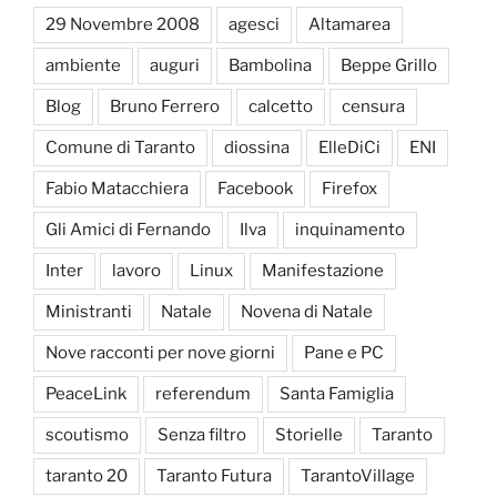
29 Novembre 2008
agesci
Altamarea
ambiente
auguri
Bambolina
Beppe Grillo
Blog
Bruno Ferrero
calcetto
censura
Comune di Taranto
diossina
ElleDiCi
ENI
Fabio Matacchiera
Facebook
Firefox
Gli Amici di Fernando
Ilva
inquinamento
Inter
lavoro
Linux
Manifestazione
Ministranti
Natale
Novena di Natale
Nove racconti per nove giorni
Pane e PC
PeaceLink
referendum
Santa Famiglia
scoutismo
Senza filtro
Storielle
Taranto
taranto 20
Taranto Futura
TarantoVillage