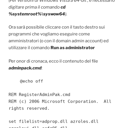
(Per versioni di Windows Vista a 64-bit , è necessario
digitare prima il comando
cd
%systemroot%\syswow64
).
Ora sarà possibile cliccare con il tasto destro sui
programmi che vogliamo eseguire come
amministratori (o con il domain admin account) ed
utilizzare il comando
Run as administrator
Per onor di cronaca, ecco il contenuto del file
adminpack.cmd
:
@echo off
REM RegisterAdminPak.cmd
REM (c) 2006 Microsoft Corporation. All
rights reserved.
set filelist=adprop.dll azroles.dll