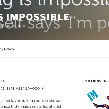
S IMPOSSIBLE
rse" Settembre
cy Policy
NOTHING IS 
RSE
o, un successo!
oma per lavoro), è una notizia che son
nica 6 Gennaio i nostri lupetti del