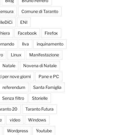
Blog
Bruno Ferrero
ensura
Comune di Taranto
lleDiCi
ENI
hiera
Facebook
Firefox
Fernando
Ilva
inquinamento
ro
Linux
Manifestazione
Natale
Novena di Natale
 per nove giorni
Pane e PC
referendum
Santa Famiglia
Senza filtro
Storielle
aranto 20
Taranto Futura
e
video
Windows
Wordpress
Youtube