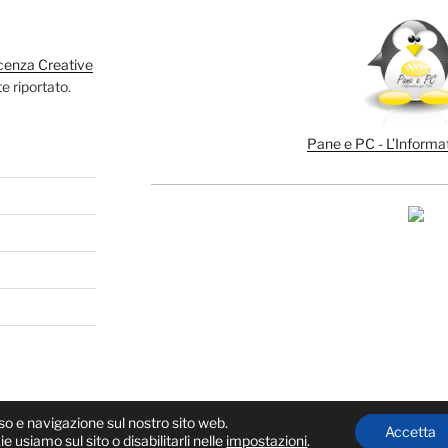
cenza Creative
e riportato.
Pane e PC - L’Informat
uso e navigazione sul nostro sito web.
Accetta
e usiamo sul sito o disabilitarli nelle
impostazioni
.