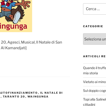
Cerca:
CATEGORIE
Categorie
0, Agesci, Musical, Il Natale di San
 Al Kamandjati]
ARTICOLI RE
Quando il truff
mia storia
Vietato ai minor
Sul doppio cog
AUTOFINANZIAMENTO
,
IL NATALE DI
L
,
TARANTO 20
,
WAINGUNGA
Topi alla Saline
cittadini