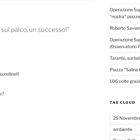
Operazione Supe
“nostra” piazze
Roberto Savian
sul palco, un successo!”
Operazione Sup
(Osservatorio 
Taranto, sul ba
Piazza “Salina 
orelline!!!
106 volte grazi
e?
TAG CLOUD
29 Novembr
ambiente