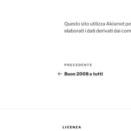
Questo sito utilizza Akismet pe
elaborati i dati derivati dai c
Navigazione
Articolo
PRECEDENTE
articoli
precedente:
Buon 2008 a tutti
LICENZA