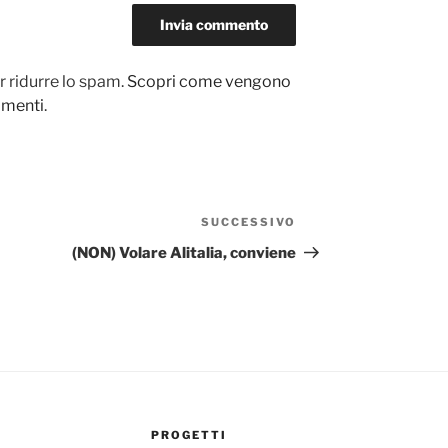
r ridurre lo spam.
Scopri come vengono
ommenti
.
SUCCESSIVO
Articolo
successivo
(NON) Volare Alitalia, conviene
PROGETTI