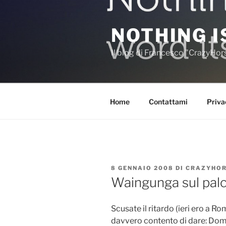
Salta
al
NOTHING I
contenuto
Il blog di Francesco "CrazyHo
Home
Contattami
Priva
PUBBLICATO
8 GENNAIO 2008
DI
CRAZYHO
IL
Waingunga sul palc
Scusate il ritardo (ieri ero a R
davvero contento di dare: Dome