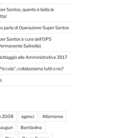
r Santos, quanto è bella la
tta!
o parla di Operazione Super Santos
er Santos a cura dell’OPS
Permanente Salinella)
llottaggio alle Amministrative 2017
Piccola”, collaboriamo tutti o no?
e
e 2008
agesci
Altamarea
auguri
Bambolina