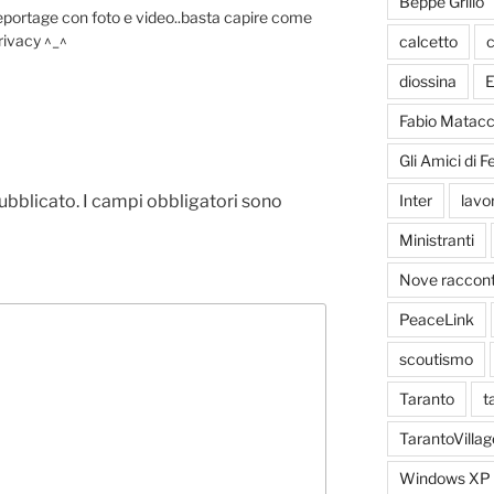
Beppe Grillo
portage con foto e video..basta capire come
rivacy ^_^
calcetto
c
diossina
E
Fabio Matacc
Gli Amici di 
pubblicato.
I campi obbligatori sono
Inter
lavo
Ministranti
Nove racconti
PeaceLink
scoutismo
Taranto
t
TarantoVillag
Windows XP