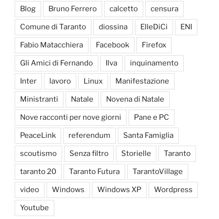
Blog
Bruno Ferrero
calcetto
censura
Comune di Taranto
diossina
ElleDiCi
ENI
Fabio Matacchiera
Facebook
Firefox
Gli Amici di Fernando
Ilva
inquinamento
Inter
lavoro
Linux
Manifestazione
Ministranti
Natale
Novena di Natale
Nove racconti per nove giorni
Pane e PC
PeaceLink
referendum
Santa Famiglia
scoutismo
Senza filtro
Storielle
Taranto
taranto 20
Taranto Futura
TarantoVillage
video
Windows
Windows XP
Wordpress
Youtube