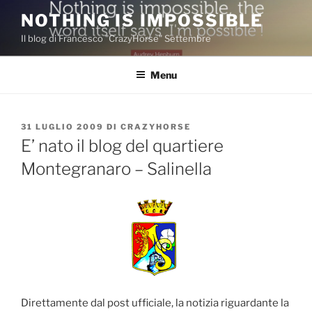
Salta
NOTHING IS IMPOSSIBLE
al
Il blog di Francesco "CrazyHorse" Settembre
contenuto
Menu
PUBBLICATO
31 LUGLIO 2009
DI
CRAZYHORSE
IL
E’ nato il blog del quartiere
Montegranaro – Salinella
Direttamente dal post ufficiale, la notizia riguardante la