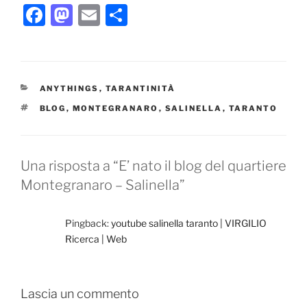
F
M
E
C
a
a
m
o
c
st
ai
n
e
o
l
di
CATEGORIE
ANYTHINGS
,
TARANTINITÀ
b
d
vi
TAG
BLOG
,
MONTEGRANARO
,
SALINELLA
,
TARANTO
o
o
di
o
n
k
Una risposta a “E’ nato il blog del quartiere
Montegranaro – Salinella”
Pingback:
youtube salinella taranto | VIRGILIO
Ricerca | Web
Lascia un commento