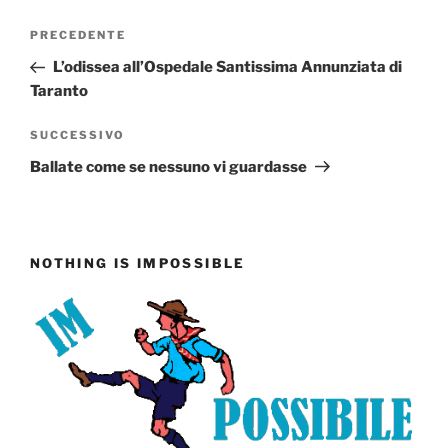
Navigazione
Articolo
PRECEDENTE
articoli
precedente:
L’odissea all’Ospedale Santissima Annunziata di
Taranto
Articolo
SUCCESSIVO
successivo
Ballate come se nessuno vi guardasse
NOTHING IS IMPOSSIBLE