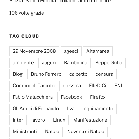
Piazza “Salina Piccola”, collaboriamo tutti o no?
106 volte grazie
TAG CLOUD
29 Novembre 2008
agesci
Altamarea
ambiente
auguri
Bambolina
Beppe Grillo
Blog
Bruno Ferrero
calcetto
censura
Comune di Taranto
diossina
ElleDiCi
ENI
Fabio Matacchiera
Facebook
Firefox
Gli Amici di Fernando
Ilva
inquinamento
Inter
lavoro
Linux
Manifestazione
Ministranti
Natale
Novena di Natale