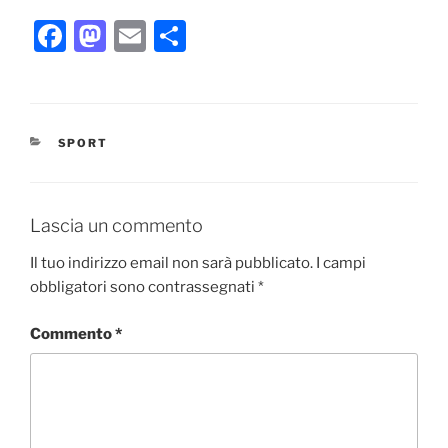
F
M
E
C
a
a
m
o
c
st
ai
n
e
o
l
di
CATEGORIE
SPORT
b
d
vi
o
o
di
o
n
Lascia un commento
k
Il tuo indirizzo email non sarà pubblicato.
I campi
obbligatori sono contrassegnati
*
Commento
*