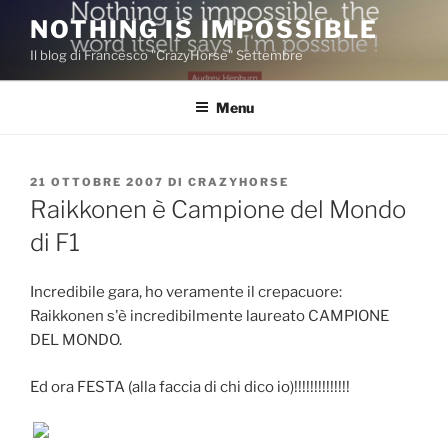
Salta
NOTHING IS IMPOSSIBLE
al
Il blog di Francesco "CrazyHorse" Settembre
contenuto
Menu
PUBBLICATO
21 OTTOBRE 2007
DI
CRAZYHORSE
IL
Raikkonen è Campione del Mondo
di F1
Incredibile gara, ho veramente il crepacuore:
Raikkonen s'è incredibilmente laureato CAMPIONE
DEL MONDO.
Ed ora FESTA (alla faccia di chi dico io)!!!!!!!!!!!!!!