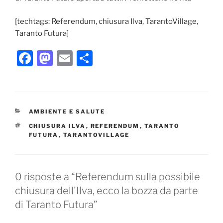
[techtags: Referendum, chiusura Ilva, TarantoVillage,
Taranto Futura]
F
M
E
C
a
a
m
o
c
st
ai
n
e
o
l
di
CATEGORIE
AMBIENTE E SALUTE
b
d
vi
TAG
CHIUSURA ILVA
,
REFERENDUM
,
TARANTO
o
o
di
FUTURA
,
TARANTOVILLAGE
o
n
k
0 risposte a “Referendum sulla possibile
chiusura dell'Ilva, ecco la bozza da parte
di Taranto Futura”