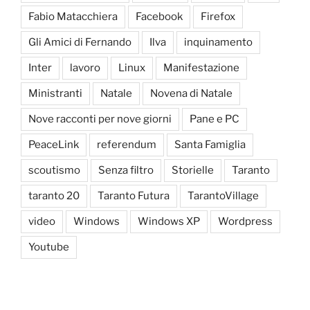
Fabio Matacchiera
Facebook
Firefox
Gli Amici di Fernando
Ilva
inquinamento
Inter
lavoro
Linux
Manifestazione
Ministranti
Natale
Novena di Natale
Nove racconti per nove giorni
Pane e PC
PeaceLink
referendum
Santa Famiglia
scoutismo
Senza filtro
Storielle
Taranto
taranto 20
Taranto Futura
TarantoVillage
video
Windows
Windows XP
Wordpress
Youtube