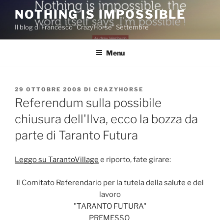
Salta
NOTHING IS IMPOSSIBLE
al
Il blog di Francesco "CrazyHorse" Settembre
contenuto
Menu
PUBBLICATO
29 OTTOBRE 2008
DI
CRAZYHORSE
IL
Referendum sulla possibile
chiusura dell'Ilva, ecco la bozza da
parte di Taranto Futura
Leggo su TarantoVillage
e riporto, fate girare:
Il Comitato Referendario per la tutela della salute e del
lavoro
"TARANTO FUTURA"
PREMESSO