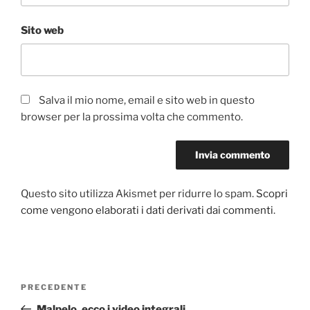
Sito web
Salva il mio nome, email e sito web in questo
browser per la prossima volta che commento.
Questo sito utilizza Akismet per ridurre lo spam.
Scopri
come vengono elaborati i dati derivati dai commenti
.
Navigazione
Articolo
PRECEDENTE
articoli
precedente:
Malpelo, ecco i video integrali